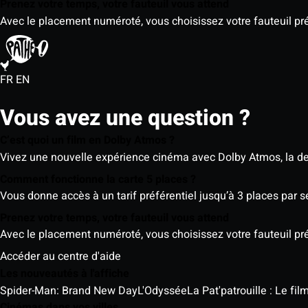
Prenez votre temps, votre fauteuil vous attend
Avec le placement numéroté, vous choisissez votre fauteuil préf
FR
EN
Vous avez une question ?
C’est quoi un film en Dolby Atmos ?
Vivez une nouvelle expérience cinéma avec Dolby Atmos, la der
Comment fonctionne la carte 5 places ?
Vous donne accès à un tarif préférentiel jusqu’à 3 places par 
Prenez votre temps, votre fauteuil vous attend
Avec le placement numéroté, vous choisissez votre fauteuil préf
Accéder au centre d'aide
Les nouveautés à l'affiche
Spider-Man: Brand New Day
L'Odyssée
La Pat'patrouille : Le fi
Cinémas dans vos villes