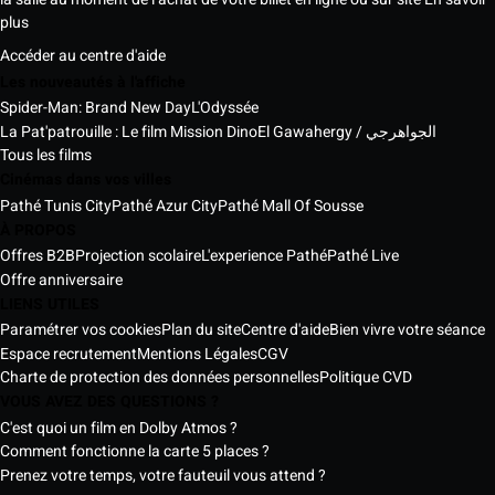
plus
Accéder au centre d'aide
Les nouveautés à l'affiche
Spider-Man: Brand New Day
L'Odyssée
La Pat'patrouille : Le film Mission Dino
El Gawahergy / الجواهرجي
Tous les films
Cinémas dans vos villes
Pathé Tunis City
Pathé Azur City
Pathé Mall Of Sousse
À PROPOS
Offres B2B
Projection scolaire
L'experience Pathé
Pathé Live
Offre anniversaire
LIENS UTILES
Paramétrer vos cookies
Plan du site
Centre d'aide
Bien vivre votre séance
Espace recrutement
Mentions Légales
CGV
Charte de protection des données personnelles
Politique CVD
VOUS AVEZ DES QUESTIONS ?
C'est quoi un film en Dolby Atmos ?
Comment fonctionne la carte 5 places ?
Prenez votre temps, votre fauteuil vous attend ?