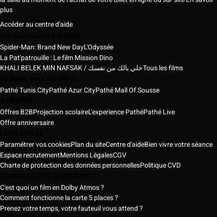
plus
Accéder au centre d'aide
Les nouveautés à l'affiche
Spider-Man: Brand New Day
L'Odyssée
La Pat'patrouille : Le film Mission Dino
KHALI BELEK MIN NAFSAK / خلي بالك من نفسك
Tous les films
Cinémas dans vos villes
Pathé Tunis City
Pathé Azur City
Pathé Mall Of Sousse
À PROPOS
Offres B2B
Projection scolaire
L'experience Pathé
Pathé Live
Offre anniversaire
LIENS UTILES
Paramétrer vos cookies
Plan du site
Centre d'aide
Bien vivre votre séance
Espace recrutement
Mentions Légales
CGV
Charte de protection des données personnelles
Politique CVD
VOUS AVEZ DES QUESTIONS ?
C'est quoi un film en Dolby Atmos ?
Comment fonctionne la carte 5 places ?
Prenez votre temps, votre fauteuil vous attend ?