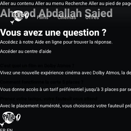
Aller au contenu
Aller au menu
Recherche
Aller au pied de pag
Ahmed Abdallah Saied
Films
Cinémas
Offres
Vous avez une question ?
Accédez à notre Aide en ligne pour trouver la réponse.
Accéder au centre d'aide
C’est quoi un film en Dolby Atmos ?
Vivez une nouvelle expérience cinéma avec Dolby Atmos, la der
Comment fonctionne la carte 5 places ?
Vous donne accès à un tarif préférentiel jusqu’à 3 places par 
Prenez votre temps, votre fauteuil vous attend
Avec le placement numéroté, vous choisissez votre fauteuil préf
FR
EN