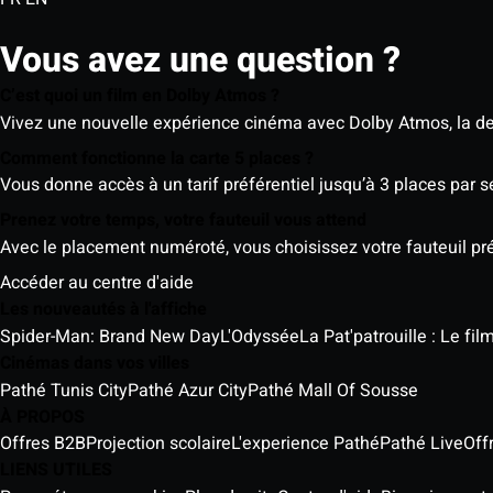
Vous avez une question ?
C’est quoi un film en Dolby Atmos ?
Vivez une nouvelle expérience cinéma avec Dolby Atmos, la der
Comment fonctionne la carte 5 places ?
Vous donne accès à un tarif préférentiel jusqu’à 3 places par 
Prenez votre temps, votre fauteuil vous attend
Avec le placement numéroté, vous choisissez votre fauteuil préf
Accéder au centre d'aide
Les nouveautés à l'affiche
Spider-Man: Brand New Day
L'Odyssée
La Pat'patrouille : Le fi
Cinémas dans vos villes
Pathé Tunis City
Pathé Azur City
Pathé Mall Of Sousse
À PROPOS
Offres B2B
Projection scolaire
L'experience Pathé
Pathé Live
Off
LIENS UTILES