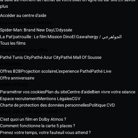
plus
Accéder au centre d'aide
Les nouveautés à l'affiche
Spider-Man: Brand New Day
L'Odyssée
La Pat'patrouille : Le film Mission Dino
El Gawahergy / الجواهرجي
Tous les films
Cinémas dans vos villes
Pathé Tunis City
Pathé Azur City
Pathé Mall Of Sousse
À PROPOS
Offres B2B
Projection scolaire
L'experience Pathé
Pathé Live
Offre anniversaire
LIENS UTILES
Paramétrer vos cookies
Plan du site
Centre d'aide
Bien vivre votre séance
Espace recrutement
Mentions Légales
CGV
Charte de protection des données personnelles
Politique CVD
VOUS AVEZ DES QUESTIONS ?
C'est quoi un film en Dolby Atmos ?
Comment fonctionne la carte 5 places ?
Prenez votre temps, votre fauteuil vous attend ?