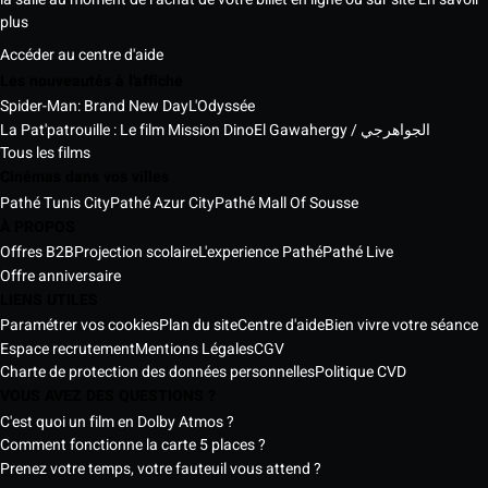
plus
Accéder au centre d'aide
Les nouveautés à l'affiche
Spider-Man: Brand New Day
L'Odyssée
La Pat'patrouille : Le film Mission Dino
El Gawahergy / الجواهرجي
Tous les films
Cinémas dans vos villes
Pathé Tunis City
Pathé Azur City
Pathé Mall Of Sousse
À PROPOS
Offres B2B
Projection scolaire
L'experience Pathé
Pathé Live
Offre anniversaire
LIENS UTILES
Paramétrer vos cookies
Plan du site
Centre d'aide
Bien vivre votre séance
Espace recrutement
Mentions Légales
CGV
Charte de protection des données personnelles
Politique CVD
VOUS AVEZ DES QUESTIONS ?
C'est quoi un film en Dolby Atmos ?
Comment fonctionne la carte 5 places ?
Prenez votre temps, votre fauteuil vous attend ?