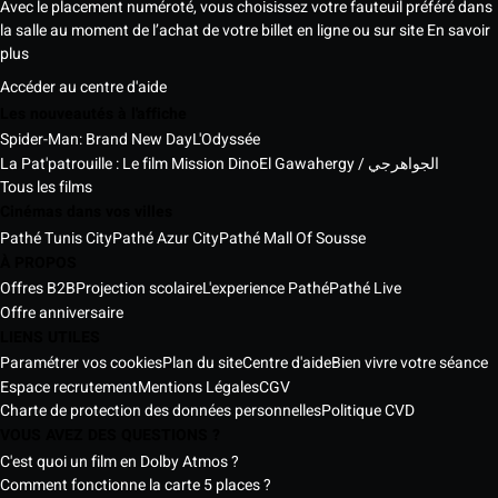
Avec le placement numéroté, vous choisissez votre fauteuil préféré dans
la salle au moment de l’achat de votre billet en ligne ou sur site
En savoir
plus
Accéder au centre d'aide
Les nouveautés à l'affiche
Spider-Man: Brand New Day
L'Odyssée
La Pat'patrouille : Le film Mission Dino
El Gawahergy / الجواهرجي
Tous les films
Cinémas dans vos villes
Pathé Tunis City
Pathé Azur City
Pathé Mall Of Sousse
À PROPOS
Offres B2B
Projection scolaire
L'experience Pathé
Pathé Live
Offre anniversaire
LIENS UTILES
Paramétrer vos cookies
Plan du site
Centre d'aide
Bien vivre votre séance
Espace recrutement
Mentions Légales
CGV
Charte de protection des données personnelles
Politique CVD
VOUS AVEZ DES QUESTIONS ?
C'est quoi un film en Dolby Atmos ?
Comment fonctionne la carte 5 places ?