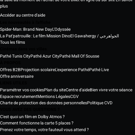
plus
Accéder au centre d'aide
Les nouveautés à l'affiche
Spider-Man: Brand New Day
L'Odyssée
La Pat'patrouille : Le film Mission Dino
El Gawahergy / الجواهرجي
Tous les films
Cinémas dans vos villes
Pathé Tunis City
Pathé Azur City
Pathé Mall Of Sousse
À PROPOS
Offres B2B
Projection scolaire
L'experience Pathé
Pathé Live
Offre anniversaire
LIENS UTILES
Paramétrer vos cookies
Plan du site
Centre d'aide
Bien vivre votre séance
Espace recrutement
Mentions Légales
CGV
Charte de protection des données personnelles
Politique CVD
VOUS AVEZ DES QUESTIONS ?
C'est quoi un film en Dolby Atmos ?
Comment fonctionne la carte 5 places ?
Prenez votre temps, votre fauteuil vous attend ?