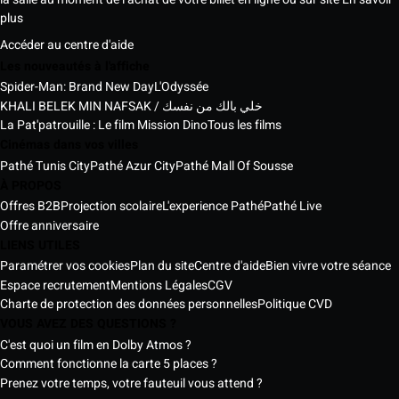
plus
Accéder au centre d'aide
Les nouveautés à l'affiche
Spider-Man: Brand New Day
L'Odyssée
KHALI BELEK MIN NAFSAK / خلي بالك من نفسك
La Pat'patrouille : Le film Mission Dino
Tous les films
Cinémas dans vos villes
Pathé Tunis City
Pathé Azur City
Pathé Mall Of Sousse
À PROPOS
Offres B2B
Projection scolaire
L'experience Pathé
Pathé Live
Offre anniversaire
LIENS UTILES
Paramétrer vos cookies
Plan du site
Centre d'aide
Bien vivre votre séance
Espace recrutement
Mentions Légales
CGV
Charte de protection des données personnelles
Politique CVD
VOUS AVEZ DES QUESTIONS ?
C'est quoi un film en Dolby Atmos ?
Comment fonctionne la carte 5 places ?
Prenez votre temps, votre fauteuil vous attend ?