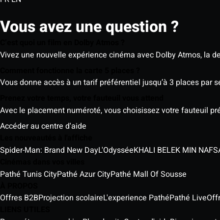
Vous avez une question ?
C’est quoi un film en Dolby Atmos ?
Vivez une nouvelle expérience cinéma avec Dolby Atmos, la der
Comment fonctionne la carte 5 places ?
Vous donne accès à un tarif préférentiel jusqu’à 3 places par 
Prenez votre temps, votre fauteuil vous attend
Avec le placement numéroté, vous choisissez votre fauteuil préf
Accéder au centre d'aide
Les nouveautés à l'affiche
Spider-Man: Brand New Day
L'Odyssée
Cinémas dans vos villes
Pathé Tunis City
Pathé Azur City
Pathé Mall Of Sousse
À PROPOS
Offres B2B
Projection scolaire
L'experience Pathé
Pathé Live
Off
LIENS UTILES