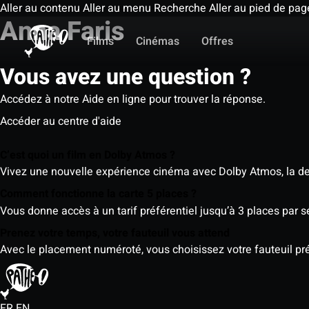
Aller au contenu
Aller au menu
Recherche
Aller au pied de pag
Anna Faris
Films
Cinémas
Offres
Vous avez une question ?
Accédez à notre Aide en ligne pour trouver la réponse.
Accéder au centre d'aide
C’est quoi un film en Dolby Atmos ?
Vivez une nouvelle expérience cinéma avec Dolby Atmos, la der
Comment fonctionne la carte 5 places ?
Vous donne accès à un tarif préférentiel jusqu’à 3 places par 
Prenez votre temps, votre fauteuil vous attend
Avec le placement numéroté, vous choisissez votre fauteuil préf
FR
EN