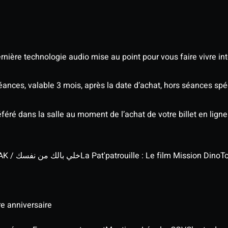
nière technologie audio mise au point pour vous faire vivre in
séances, valable 3 mois, après la date d’achat, hors séances s
éré dans la salle au moment de l’achat de votre billet en ligne
KHALI BELEK MIN NAFSAK / خلي بالك من نفسك
La Pat'patrouille : Le film Mission Dino
To
re anniversaire