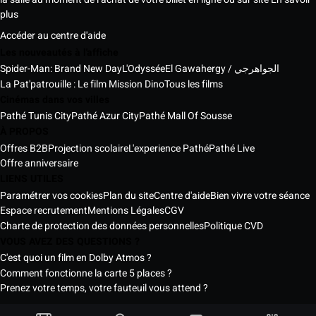
plus
Accéder au centre d'aide
Les nouveautés à l'affiche
Spider-Man: Brand New Day
L'Odyssée
El Gawahergy / الجواهرجي
La Pat'patrouille : Le film Mission Dino
Tous les films
Cinémas dans vos villes
Pathé Tunis City
Pathé Azur City
Pathé Mall Of Sousse
À PROPOS
Offres B2B
Projection scolaire
L'experience Pathé
Pathé Live
Offre anniversaire
LIENS UTILES
Paramétrer vos cookies
Plan du site
Centre d'aide
Bien vivre votre séance
Espace recrutement
Mentions Légales
CGV
Charte de protection des données personnelles
Politique CVD
VOUS AVEZ DES QUESTIONS ?
C'est quoi un film en Dolby Atmos ?
Comment fonctionne la carte 5 places ?
Prenez votre temps, votre fauteuil vous attend ?