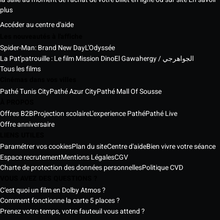
plus
Accéder au centre d'aide
Les nouveautés à l'affiche
Spider-Man: Brand New Day
L'Odyssée
La Pat'patrouille : Le film Mission Dino
El Gawahergy / الجواهرجي
Tous les films
Cinémas dans vos villes
Pathé Tunis City
Pathé Azur City
Pathé Mall Of Sousse
À PROPOS
Offres B2B
Projection scolaire
L'experience Pathé
Pathé Live
Offre anniversaire
LIENS UTILES
Paramétrer vos cookies
Plan du site
Centre d'aide
Bien vivre votre séance
Espace recrutement
Mentions Légales
CGV
Charte de protection des données personnelles
Politique CVD
VOUS AVEZ DES QUESTIONS ?
C'est quoi un film en Dolby Atmos ?
Comment fonctionne la carte 5 places ?
Prenez votre temps, votre fauteuil vous attend ?