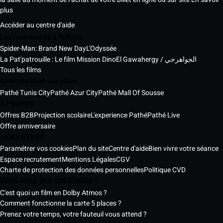
plus
Accéder au centre d'aide
Les nouveautés à l'affiche
Spider-Man: Brand New Day
L'Odyssée
La Pat'patrouille : Le film Mission Dino
El Gawahergy / الجواهرجي
Tous les films
Cinémas dans vos villes
Pathé Tunis City
Pathé Azur City
Pathé Mall Of Sousse
À PROPOS
Offres B2B
Projection scolaire
L'experience Pathé
Pathé Live
Offre anniversaire
LIENS UTILES
Paramétrer vos cookies
Plan du site
Centre d'aide
Bien vivre votre séance
Espace recrutement
Mentions Légales
CGV
Charte de protection des données personnelles
Politique CVD
VOUS AVEZ DES QUESTIONS ?
C'est quoi un film en Dolby Atmos ?
Comment fonctionne la carte 5 places ?
Prenez votre temps, votre fauteuil vous attend ?