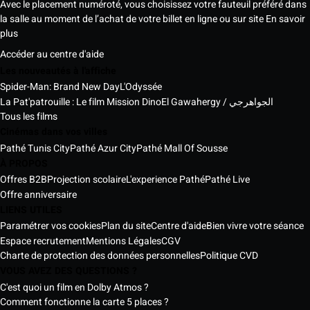
Avec le placement numéroté, vous choisissez votre fauteuil préféré dans
la salle au moment de l’achat de votre billet en ligne ou sur site
En savoir
plus
Accéder au centre d'aide
Les nouveautés à l'affiche
Spider-Man: Brand New Day
L'Odyssée
La Pat'patrouille : Le film Mission Dino
El Gawahergy / الجواهرجي
Tous les films
Cinémas dans vos villes
Pathé Tunis City
Pathé Azur City
Pathé Mall Of Sousse
À PROPOS
Offres B2B
Projection scolaire
L'experience Pathé
Pathé Live
Offre anniversaire
LIENS UTILES
Paramétrer vos cookies
Plan du site
Centre d'aide
Bien vivre votre séance
Espace recrutement
Mentions Légales
CGV
Charte de protection des données personnelles
Politique CVD
VOUS AVEZ DES QUESTIONS ?
C'est quoi un film en Dolby Atmos ?
Comment fonctionne la carte 5 places ?