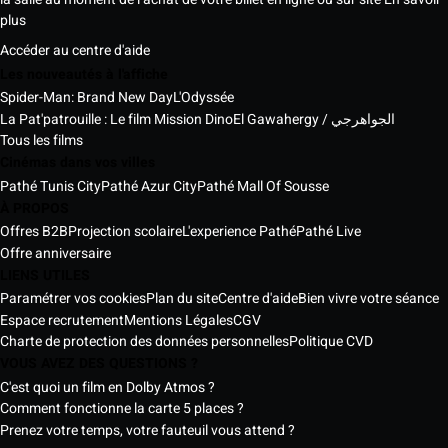
plus
Accéder au centre d'aide
Les nouveautés à l'affiche
Spider-Man: Brand New Day
L'Odyssée
La Pat'patrouille : Le film Mission Dino
El Gawahergy / الجواهرجي
Tous les films
Cinémas dans vos villes
Pathé Tunis City
Pathé Azur City
Pathé Mall Of Sousse
À PROPOS
Offres B2B
Projection scolaire
L'experience Pathé
Pathé Live
Offre anniversaire
LIENS UTILES
Paramétrer vos cookies
Plan du site
Centre d'aide
Bien vivre votre séance
Espace recrutement
Mentions Légales
CGV
Charte de protection des données personnelles
Politique CVD
VOUS AVEZ DES QUESTIONS ?
C'est quoi un film en Dolby Atmos ?
Comment fonctionne la carte 5 places ?
Prenez votre temps, votre fauteuil vous attend ?