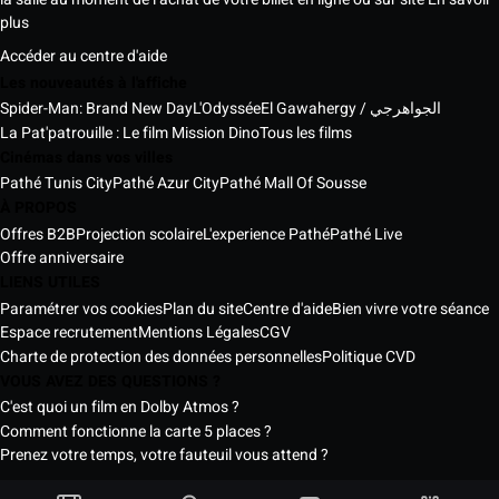
plus
Accéder au centre d'aide
Les nouveautés à l'affiche
Spider-Man: Brand New Day
L'Odyssée
El Gawahergy / الجواهرجي
La Pat'patrouille : Le film Mission Dino
Tous les films
Cinémas dans vos villes
Pathé Tunis City
Pathé Azur City
Pathé Mall Of Sousse
À PROPOS
Offres B2B
Projection scolaire
L'experience Pathé
Pathé Live
Offre anniversaire
LIENS UTILES
Paramétrer vos cookies
Plan du site
Centre d'aide
Bien vivre votre séance
Espace recrutement
Mentions Légales
CGV
Charte de protection des données personnelles
Politique CVD
VOUS AVEZ DES QUESTIONS ?
C'est quoi un film en Dolby Atmos ?
Comment fonctionne la carte 5 places ?
Prenez votre temps, votre fauteuil vous attend ?