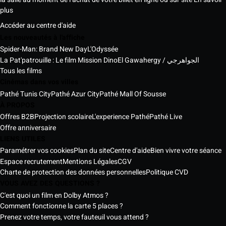
plus
Accéder au centre d'aide
Les nouveautés à l'affiche
Spider-Man: Brand New Day
L'Odyssée
La Pat'patrouille : Le film Mission Dino
El Gawahergy / الجواهرجي
Tous les films
Cinémas dans vos villes
Pathé Tunis City
Pathé Azur City
Pathé Mall Of Sousse
À PROPOS
Offres B2B
Projection scolaire
L'experience Pathé
Pathé Live
Offre anniversaire
LIENS UTILES
Paramétrer vos cookies
Plan du site
Centre d'aide
Bien vivre votre séance
Espace recrutement
Mentions Légales
CGV
Charte de protection des données personnelles
Politique CVD
VOUS AVEZ DES QUESTIONS ?
C'est quoi un film en Dolby Atmos ?
Comment fonctionne la carte 5 places ?
Prenez votre temps, votre fauteuil vous attend ?