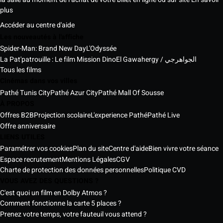
plus
Accéder au centre d'aide
Les nouveautés à l'affiche
Spider-Man: Brand New Day
L'Odyssée
La Pat'patrouille : Le film Mission Dino
El Gawahergy / الجواهرجي
Tous les films
Cinémas dans vos villes
Pathé Tunis City
Pathé Azur City
Pathé Mall Of Sousse
À PROPOS
Offres B2B
Projection scolaire
L'experience Pathé
Pathé Live
Offre anniversaire
LIENS UTILES
Paramétrer vos cookies
Plan du site
Centre d'aide
Bien vivre votre séance
Espace recrutement
Mentions Légales
CGV
Charte de protection des données personnelles
Politique CVD
VOUS AVEZ DES QUESTIONS ?
C'est quoi un film en Dolby Atmos ?
Comment fonctionne la carte 5 places ?
Prenez votre temps, votre fauteuil vous attend ?