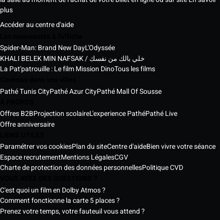
plus
Accéder au centre d'aide
Les nouveautés à l'affiche
Spider-Man: Brand New Day
L'Odyssée
KHALI BELEK MIN NAFSAK / خلي بالك من نفسك
La Pat'patrouille : Le film Mission Dino
Tous les films
Cinémas dans vos villes
Pathé Tunis City
Pathé Azur City
Pathé Mall Of Sousse
À PROPOS
Offres B2B
Projection scolaire
L'experience Pathé
Pathé Live
Offre anniversaire
LIENS UTILES
Paramétrer vos cookies
Plan du site
Centre d'aide
Bien vivre votre séance
Espace recrutement
Mentions Légales
CGV
Charte de protection des données personnelles
Politique CVD
VOUS AVEZ DES QUESTIONS ?
C'est quoi un film en Dolby Atmos ?
Comment fonctionne la carte 5 places ?
Prenez votre temps, votre fauteuil vous attend ?