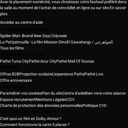
Avec le placement numéroté, vous choisissez votre fauteuil préféré dans
la salle au moment de l’achat de votre billet en ligne ou sur site
En savoir
plus
Accéder au centre d'aide
Les nouveautés à l'affiche
Spider-Man: Brand New Day
L'Odyssée
La Pat'patrouille : Le film Mission Dino
El Gawahergy / الجواهرجي
Tous les films
Cinémas dans vos villes
Pathé Tunis City
Pathé Azur City
Pathé Mall Of Sousse
À PROPOS
Offres B2B
Projection scolaire
L'experience Pathé
Pathé Live
Offre anniversaire
LIENS UTILES
Paramétrer vos cookies
Plan du site
Centre d'aide
Bien vivre votre séance
Espace recrutement
Mentions Légales
CGV
Charte de protection des données personnelles
Politique CVD
VOUS AVEZ DES QUESTIONS ?
C'est quoi un film en Dolby Atmos ?
Comment fonctionne la carte 5 places ?