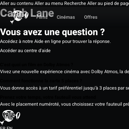
Aller au contenu
Aller au menu
Recherche
Aller au pied de pag
Calah Lane
Films
Cinémas
Offres
Vous avez une question ?
Accédez à notre Aide en ligne pour trouver la réponse.
Accéder au centre d'aide
C’est quoi un film en Dolby Atmos ?
Vivez une nouvelle expérience cinéma avec Dolby Atmos, la der
Comment fonctionne la carte 5 places ?
Vous donne accès à un tarif préférentiel jusqu’à 3 places par 
Prenez votre temps, votre fauteuil vous attend
Avec le placement numéroté, vous choisissez votre fauteuil préf
FR
EN