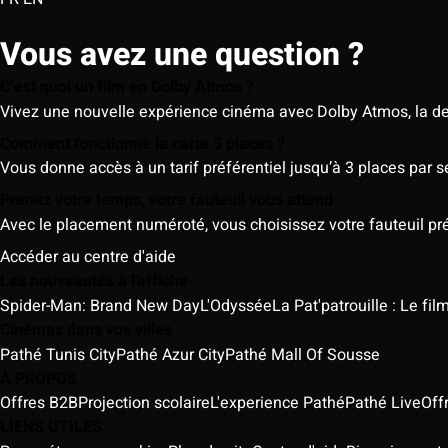
Vous avez une question ?
C’est quoi un film en Dolby Atmos ?
Vivez une nouvelle expérience cinéma avec Dolby Atmos, la der
Comment fonctionne la carte 5 places ?
Vous donne accès à un tarif préférentiel jusqu’à 3 places par 
Prenez votre temps, votre fauteuil vous attend
Avec le placement numéroté, vous choisissez votre fauteuil préf
Accéder au centre d'aide
Les nouveautés à l'affiche
Spider-Man: Brand New Day
L'Odyssée
La Pat'patrouille : Le fi
Cinémas dans vos villes
Pathé Tunis City
Pathé Azur City
Pathé Mall Of Sousse
À PROPOS
Offres B2B
Projection scolaire
L'experience Pathé
Pathé Live
Off
LIENS UTILES