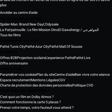
plus
Accéder au centre d'aide
Les nouveautés à l'affiche
Spider-Man: Brand New Day
L'Odyssée
La Pat'patrouille : Le film Mission Dino
El Gawahergy / الجواهرجي
Tous les films
Cinémas dans vos villes
Pathé Tunis City
Pathé Azur City
Pathé Mall Of Sousse
À PROPOS
Offres B2B
Projection scolaire
L'experience Pathé
Pathé Live
Offre anniversaire
LIENS UTILES
Paramétrer vos cookies
Plan du site
Centre d'aide
Bien vivre votre séance
Espace recrutement
Mentions Légales
CGV
Charte de protection des données personnelles
Politique CVD
VOUS AVEZ DES QUESTIONS ?
C'est quoi un film en Dolby Atmos ?
Comment fonctionne la carte 5 places ?
Prenez votre temps, votre fauteuil vous attend ?