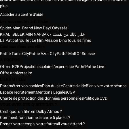
plus
Accéder au centre d'aide
Les nouveautés à l'affiche
Spider-Man: Brand New Day
L'Odyssée
KHALI BELEK MIN NAFSAK / خلي بالك من نفسك
La Pat'patrouille : Le film Mission Dino
Tous les films
Cinémas dans vos villes
Pathé Tunis City
Pathé Azur City
Pathé Mall Of Sousse
À PROPOS
Offres B2B
Projection scolaire
L'experience Pathé
Pathé Live
Offre anniversaire
LIENS UTILES
Paramétrer vos cookies
Plan du site
Centre d'aide
Bien vivre votre séance
Espace recrutement
Mentions Légales
CGV
Charte de protection des données personnelles
Politique CVD
VOUS AVEZ DES QUESTIONS ?
C'est quoi un film en Dolby Atmos ?
Comment fonctionne la carte 5 places ?
Prenez votre temps, votre fauteuil vous attend ?