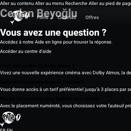
Aller au contenu
Aller au menu
Recherche
Aller au pied de pag
Ceylan Beyoğlu
Films
Cinémas
Offres
Vous avez une question ?
Accédez à notre Aide en ligne pour trouver la réponse.
Accéder au centre d'aide
C’est quoi un film en Dolby Atmos ?
Vivez une nouvelle expérience cinéma avec Dolby Atmos, la der
Comment fonctionne la carte 5 places ?
Vous donne accès à un tarif préférentiel jusqu’à 3 places par 
Prenez votre temps, votre fauteuil vous attend
Avec le placement numéroté, vous choisissez votre fauteuil préf
FR
EN