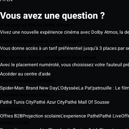
Vous avez une question ?
C’est quoi un film en Dolby Atmos ?
Vivez une nouvelle expérience cinéma avec Dolby Atmos, la der
Comment fonctionne la carte 5 places ?
Vous donne accès à un tarif préférentiel jusqu’à 3 places par 
Prenez votre temps, votre fauteuil vous attend
Avec le placement numéroté, vous choisissez votre fauteuil préf
Accéder au centre d'aide
Les nouveautés à l'affiche
Spider-Man: Brand New Day
L'Odyssée
La Pat'patrouille : Le fi
Cinémas dans vos villes
Pathé Tunis City
Pathé Azur City
Pathé Mall Of Sousse
À PROPOS
Offres B2B
Projection scolaire
L'experience Pathé
Pathé Live
Off
LIENS UTILES