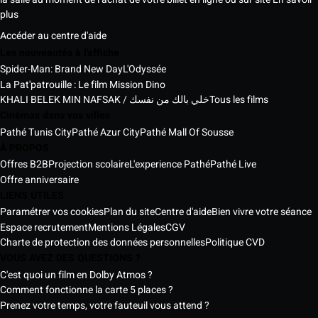
plus
Accéder au centre d'aide
Les nouveautés à l'affiche
Spider-Man: Brand New Day
L'Odyssée
La Pat'patrouille : Le film Mission Dino
KHALI BELEK MIN NAFSAK / خلي بالك من نفسك
Tous les films
Cinémas dans vos villes
Pathé Tunis City
Pathé Azur City
Pathé Mall Of Sousse
À PROPOS
Offres B2B
Projection scolaire
L'experience Pathé
Pathé Live
Offre anniversaire
LIENS UTILES
Paramétrer vos cookies
Plan du site
Centre d'aide
Bien vivre votre séance
Espace recrutement
Mentions Légales
CGV
Charte de protection des données personnelles
Politique CVD
VOUS AVEZ DES QUESTIONS ?
C'est quoi un film en Dolby Atmos ?
Comment fonctionne la carte 5 places ?
Prenez votre temps, votre fauteuil vous attend ?