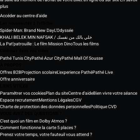
plus
Accéder au centre d'aide
Les nouveautés à l'affiche
Spider-Man: Brand New Day
L'Odyssée
KHALI BELEK MIN NAFSAK / خلي بالك من نفسك
La Pat'patrouille : Le film Mission Dino
Tous les films
Cinémas dans vos villes
Pathé Tunis City
Pathé Azur City
Pathé Mall Of Sousse
À PROPOS
Offres B2B
Projection scolaire
L'experience Pathé
Pathé Live
Offre anniversaire
LIENS UTILES
Paramétrer vos cookies
Plan du site
Centre d'aide
Bien vivre votre séance
Espace recrutement
Mentions Légales
CGV
Charte de protection des données personnelles
Politique CVD
VOUS AVEZ DES QUESTIONS ?
C'est quoi un film en Dolby Atmos ?
Comment fonctionne la carte 5 places ?
Prenez votre temps, votre fauteuil vous attend ?