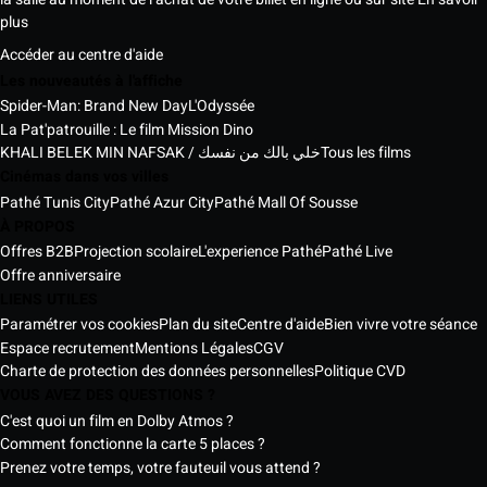
plus
Accéder au centre d'aide
Les nouveautés à l'affiche
Spider-Man: Brand New Day
L'Odyssée
La Pat'patrouille : Le film Mission Dino
KHALI BELEK MIN NAFSAK / خلي بالك من نفسك
Tous les films
Cinémas dans vos villes
Pathé Tunis City
Pathé Azur City
Pathé Mall Of Sousse
À PROPOS
Offres B2B
Projection scolaire
L'experience Pathé
Pathé Live
Offre anniversaire
LIENS UTILES
Paramétrer vos cookies
Plan du site
Centre d'aide
Bien vivre votre séance
Espace recrutement
Mentions Légales
CGV
Charte de protection des données personnelles
Politique CVD
VOUS AVEZ DES QUESTIONS ?
C'est quoi un film en Dolby Atmos ?
Comment fonctionne la carte 5 places ?
Prenez votre temps, votre fauteuil vous attend ?