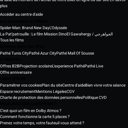
plus
Accéder au centre d'aide
Les nouveautés à l'affiche
Spider-Man: Brand New Day
L'Odyssée
La Pat'patrouille : Le film Mission Dino
El Gawahergy / الجواهرجي
Tous les films
Cinémas dans vos villes
Pathé Tunis City
Pathé Azur City
Pathé Mall Of Sousse
À PROPOS
Offres B2B
Projection scolaire
L'experience Pathé
Pathé Live
Offre anniversaire
LIENS UTILES
Paramétrer vos cookies
Plan du site
Centre d'aide
Bien vivre votre séance
Espace recrutement
Mentions Légales
CGV
Charte de protection des données personnelles
Politique CVD
VOUS AVEZ DES QUESTIONS ?
C'est quoi un film en Dolby Atmos ?
Comment fonctionne la carte 5 places ?
Prenez votre temps, votre fauteuil vous attend ?