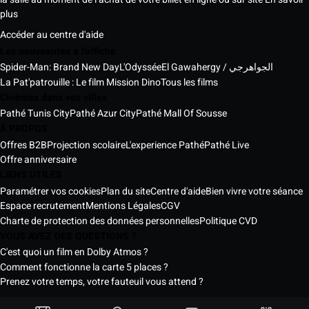
plus
Accéder au centre d'aide
Les nouveautés à l'affiche
Spider-Man: Brand New Day
L'Odyssée
El Gawahergy / الجواهرجي
La Pat'patrouille : Le film Mission Dino
Tous les films
Cinémas dans vos villes
Pathé Tunis City
Pathé Azur City
Pathé Mall Of Sousse
À PROPOS
Offres B2B
Projection scolaire
L'experience Pathé
Pathé Live
Offre anniversaire
LIENS UTILES
Paramétrer vos cookies
Plan du site
Centre d'aide
Bien vivre votre séance
Espace recrutement
Mentions Légales
CGV
Charte de protection des données personnelles
Politique CVD
VOUS AVEZ DES QUESTIONS ?
C'est quoi un film en Dolby Atmos ?
Comment fonctionne la carte 5 places ?
Prenez votre temps, votre fauteuil vous attend ?