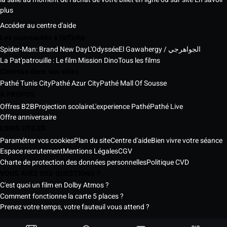
plus
Accéder au centre d'aide
Les nouveautés à l'affiche
Spider-Man: Brand New Day
L'Odyssée
El Gawahergy / الجواهرجي
La Pat'patrouille : Le film Mission Dino
Tous les films
Cinémas dans vos villes
Pathé Tunis City
Pathé Azur City
Pathé Mall Of Sousse
À PROPOS
Offres B2B
Projection scolaire
L'experience Pathé
Pathé Live
Offre anniversaire
LIENS UTILES
Paramétrer vos cookies
Plan du site
Centre d'aide
Bien vivre votre séance
Espace recrutement
Mentions Légales
CGV
Charte de protection des données personnelles
Politique CVD
VOUS AVEZ DES QUESTIONS ?
C'est quoi un film en Dolby Atmos ?
Comment fonctionne la carte 5 places ?
Prenez votre temps, votre fauteuil vous attend ?