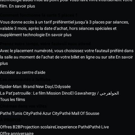
film.
En savoir plus
Comment fonctionne la carte 5 places ?
Vous donne accès à un tarif préférentiel jusqu’à 3 places par séances,
valable 3 mois, après la date d’achat, hors séances spéciales et
supplément technologie
En savoir plus
Prenez votre temps, votre fauteuil vous attend
Avec le placement numéroté, vous choisissez votre fauteuil préféré dans
la salle au moment de l’achat de votre billet en ligne ou sur site
En savoir
plus
Accéder au centre d'aide
Les nouveautés à l'affiche
Spider-Man: Brand New Day
L'Odyssée
La Pat'patrouille : Le film Mission Dino
El Gawahergy / الجواهرجي
Tous les films
Cinémas dans vos villes
Pathé Tunis City
Pathé Azur City
Pathé Mall Of Sousse
À PROPOS
Offres B2B
Projection scolaire
L'experience Pathé
Pathé Live
Offre anniversaire