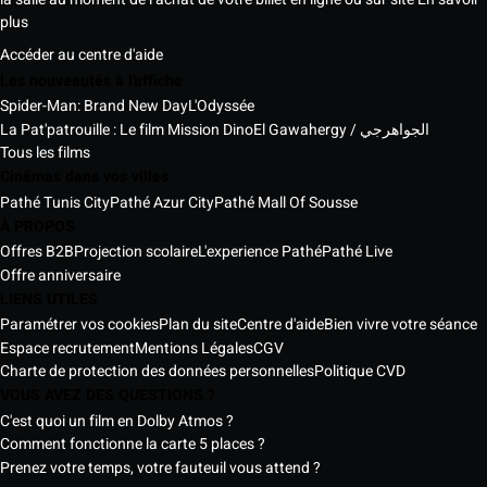
plus
Accéder au centre d'aide
Les nouveautés à l'affiche
Spider-Man: Brand New Day
L'Odyssée
La Pat'patrouille : Le film Mission Dino
El Gawahergy / الجواهرجي
Tous les films
Cinémas dans vos villes
Pathé Tunis City
Pathé Azur City
Pathé Mall Of Sousse
À PROPOS
Offres B2B
Projection scolaire
L'experience Pathé
Pathé Live
Offre anniversaire
LIENS UTILES
Paramétrer vos cookies
Plan du site
Centre d'aide
Bien vivre votre séance
Espace recrutement
Mentions Légales
CGV
Charte de protection des données personnelles
Politique CVD
VOUS AVEZ DES QUESTIONS ?
C'est quoi un film en Dolby Atmos ?
Comment fonctionne la carte 5 places ?
Prenez votre temps, votre fauteuil vous attend ?