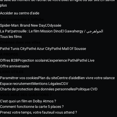
plus
Accéder au centre d'aide
Les nouveautés à l'affiche
Spider-Man: Brand New Day
L'Odyssée
La Pat'patrouille : Le film Mission Dino
El Gawahergy / الجواهرجي
Tous les films
Cinémas dans vos villes
Pathé Tunis City
Pathé Azur City
Pathé Mall Of Sousse
À PROPOS
Offres B2B
Projection scolaire
L'experience Pathé
Pathé Live
Offre anniversaire
LIENS UTILES
Paramétrer vos cookies
Plan du site
Centre d'aide
Bien vivre votre séance
Espace recrutement
Mentions Légales
CGV
Charte de protection des données personnelles
Politique CVD
VOUS AVEZ DES QUESTIONS ?
C'est quoi un film en Dolby Atmos ?
Comment fonctionne la carte 5 places ?
Prenez votre temps, votre fauteuil vous attend ?