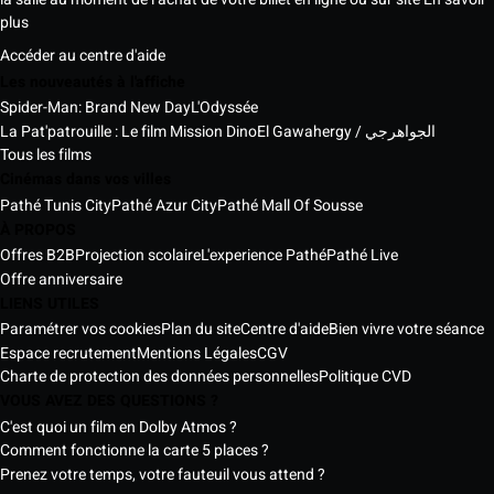
plus
Accéder au centre d'aide
Les nouveautés à l'affiche
Spider-Man: Brand New Day
L'Odyssée
La Pat'patrouille : Le film Mission Dino
El Gawahergy / الجواهرجي
Tous les films
Cinémas dans vos villes
Pathé Tunis City
Pathé Azur City
Pathé Mall Of Sousse
À PROPOS
Offres B2B
Projection scolaire
L'experience Pathé
Pathé Live
Offre anniversaire
LIENS UTILES
Paramétrer vos cookies
Plan du site
Centre d'aide
Bien vivre votre séance
Espace recrutement
Mentions Légales
CGV
Charte de protection des données personnelles
Politique CVD
VOUS AVEZ DES QUESTIONS ?
C'est quoi un film en Dolby Atmos ?
Comment fonctionne la carte 5 places ?
Prenez votre temps, votre fauteuil vous attend ?