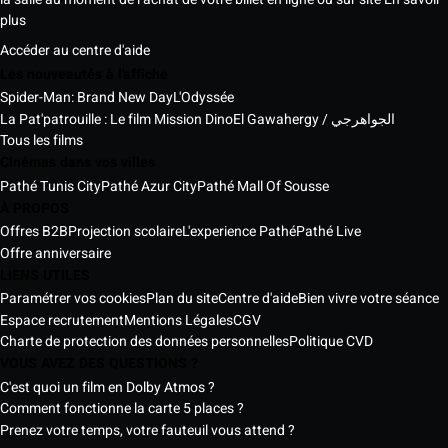
plus
Accéder au centre d'aide
Les nouveautés à l'affiche
Spider-Man: Brand New Day
L'Odyssée
La Pat'patrouille : Le film Mission Dino
El Gawahergy / الجواهرجي
Tous les films
Cinémas dans vos villes
Pathé Tunis City
Pathé Azur City
Pathé Mall Of Sousse
À PROPOS
Offres B2B
Projection scolaire
L'experience Pathé
Pathé Live
Offre anniversaire
LIENS UTILES
Paramétrer vos cookies
Plan du site
Centre d'aide
Bien vivre votre séance
Espace recrutement
Mentions Légales
CGV
Charte de protection des données personnelles
Politique CVD
VOUS AVEZ DES QUESTIONS ?
C'est quoi un film en Dolby Atmos ?
Comment fonctionne la carte 5 places ?
Prenez votre temps, votre fauteuil vous attend ?