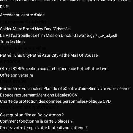
plus
Accéder au centre d'aide
Les nouveautés à l'affiche
Spider-Man: Brand New Day
L'Odyssée
La Pat'patrouille : Le film Mission Dino
El Gawahergy / الجواهرجي
Tous les films
Cinémas dans vos villes
Pathé Tunis City
Pathé Azur City
Pathé Mall Of Sousse
À PROPOS
Offres B2B
Projection scolaire
L'experience Pathé
Pathé Live
Offre anniversaire
LIENS UTILES
Paramétrer vos cookies
Plan du site
Centre d'aide
Bien vivre votre séance
Espace recrutement
Mentions Légales
CGV
Charte de protection des données personnelles
Politique CVD
VOUS AVEZ DES QUESTIONS ?
C'est quoi un film en Dolby Atmos ?
Comment fonctionne la carte 5 places ?
Prenez votre temps, votre fauteuil vous attend ?