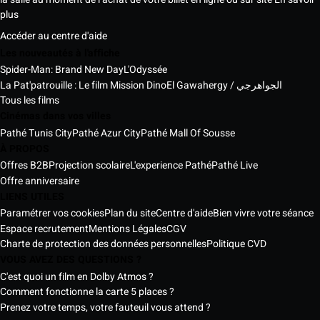
plus
Accéder au centre d'aide
Les nouveautés à l'affiche
Spider-Man: Brand New Day
L'Odyssée
La Pat'patrouille : Le film Mission Dino
El Gawahergy / الجواهرجي
Tous les films
Cinémas dans vos villes
Pathé Tunis City
Pathé Azur City
Pathé Mall Of Sousse
À PROPOS
Offres B2B
Projection scolaire
L'experience Pathé
Pathé Live
Offre anniversaire
LIENS UTILES
Paramétrer vos cookies
Plan du site
Centre d'aide
Bien vivre votre séance
Espace recrutement
Mentions Légales
CGV
Charte de protection des données personnelles
Politique CVD
VOUS AVEZ DES QUESTIONS ?
C'est quoi un film en Dolby Atmos ?
Comment fonctionne la carte 5 places ?
Prenez votre temps, votre fauteuil vous attend ?