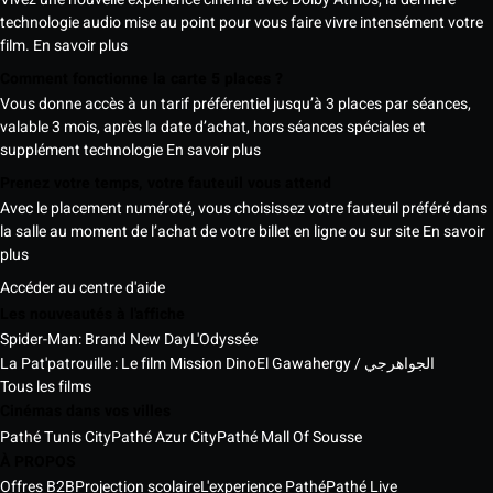
technologie audio mise au point pour vous faire vivre intensément votre
film.
En savoir plus
Comment fonctionne la carte 5 places ?
Vous donne accès à un tarif préférentiel jusqu’à 3 places par séances,
valable 3 mois, après la date d’achat, hors séances spéciales et
supplément technologie
En savoir plus
Prenez votre temps, votre fauteuil vous attend
Avec le placement numéroté, vous choisissez votre fauteuil préféré dans
la salle au moment de l’achat de votre billet en ligne ou sur site
En savoir
plus
Accéder au centre d'aide
Les nouveautés à l'affiche
Spider-Man: Brand New Day
L'Odyssée
La Pat'patrouille : Le film Mission Dino
El Gawahergy / الجواهرجي
Tous les films
Cinémas dans vos villes
Pathé Tunis City
Pathé Azur City
Pathé Mall Of Sousse
À PROPOS
Offres B2B
Projection scolaire
L'experience Pathé
Pathé Live