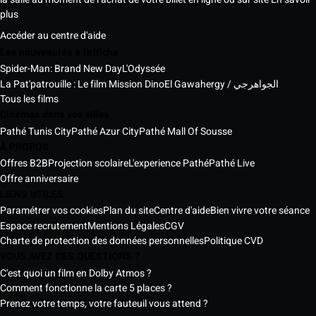
plus
Accéder au centre d'aide
Les nouveautés à l'affiche
Spider-Man: Brand New Day
L'Odyssée
La Pat'patrouille : Le film Mission Dino
El Gawahergy / الجواهرجي
Tous les films
Cinémas dans vos villes
Pathé Tunis City
Pathé Azur City
Pathé Mall Of Sousse
À PROPOS
Offres B2B
Projection scolaire
L'experience Pathé
Pathé Live
Offre anniversaire
LIENS UTILES
Paramétrer vos cookies
Plan du site
Centre d'aide
Bien vivre votre séance
Espace recrutement
Mentions Légales
CGV
Charte de protection des données personnelles
Politique CVD
VOUS AVEZ DES QUESTIONS ?
C'est quoi un film en Dolby Atmos ?
Comment fonctionne la carte 5 places ?
Prenez votre temps, votre fauteuil vous attend ?