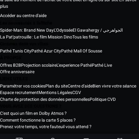
plus
Accéder au centre d'aide
Les nouveautés à l'affiche
Spider-Man: Brand New Day
L'Odyssée
El Gawahergy / الجواهرجي
La Pat'patrouille : Le film Mission Dino
Tous les films
Cinémas dans vos villes
Pathé Tunis City
Pathé Azur City
Pathé Mall Of Sousse
À PROPOS
Offres B2B
Projection scolaire
L'experience Pathé
Pathé Live
Offre anniversaire
LIENS UTILES
Paramétrer vos cookies
Plan du site
Centre d'aide
Bien vivre votre séance
Espace recrutement
Mentions Légales
CGV
Charte de protection des données personnelles
Politique CVD
VOUS AVEZ DES QUESTIONS ?
C'est quoi un film en Dolby Atmos ?
Comment fonctionne la carte 5 places ?
Prenez votre temps, votre fauteuil vous attend ?