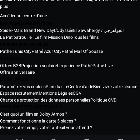
plus
Accéder au centre d'aide
Les nouveautés à l'affiche
Spider-Man: Brand New Day
L'Odyssée
El Gawahergy / الجواهرجي
La Pat'patrouille : Le film Mission Dino
Tous les films
Cinémas dans vos villes
Pathé Tunis City
Pathé Azur City
Pathé Mall Of Sousse
À PROPOS
Offres B2B
Projection scolaire
L'experience Pathé
Pathé Live
Offre anniversaire
LIENS UTILES
Paramétrer vos cookies
Plan du site
Centre d'aide
Bien vivre votre séance
Espace recrutement
Mentions Légales
CGV
Charte de protection des données personnelles
Politique CVD
VOUS AVEZ DES QUESTIONS ?
C'est quoi un film en Dolby Atmos ?
Comment fonctionne la carte 5 places ?
Prenez votre temps, votre fauteuil vous attend ?