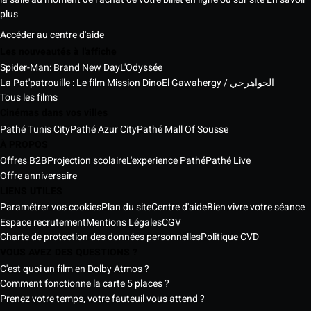
plus
Accéder au centre d'aide
Les nouveautés à l'affiche
Spider-Man: Brand New Day
L'Odyssée
La Pat'patrouille : Le film Mission Dino
El Gawahergy / الجواهرجي
Tous les films
Cinémas dans vos villes
Pathé Tunis City
Pathé Azur City
Pathé Mall Of Sousse
À PROPOS
Offres B2B
Projection scolaire
L'experience Pathé
Pathé Live
Offre anniversaire
LIENS UTILES
Paramétrer vos cookies
Plan du site
Centre d'aide
Bien vivre votre séance
Espace recrutement
Mentions Légales
CGV
Charte de protection des données personnelles
Politique CVD
VOUS AVEZ DES QUESTIONS ?
C'est quoi un film en Dolby Atmos ?
Comment fonctionne la carte 5 places ?
Prenez votre temps, votre fauteuil vous attend ?