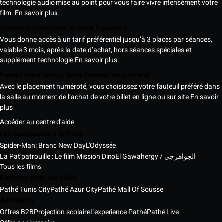
technologie audio mise au point pour vous faire vivre intensément votre
film.
En savoir plus
Comment fonctionne la carte 5 places ?
Vous donne accès à un tarif préférentiel jusqu’à 3 places par séances,
valable 3 mois, après la date d’achat, hors séances spéciales et
supplément technologie
En savoir plus
Prenez votre temps, votre fauteuil vous attend
Avec le placement numéroté, vous choisissez votre fauteuil préféré dans
la salle au moment de l’achat de votre billet en ligne ou sur site
En savoir
plus
Accéder au centre d'aide
Les nouveautés à l'affiche
Spider-Man: Brand New Day
L'Odyssée
La Pat'patrouille : Le film Mission Dino
El Gawahergy / الجواهرجي
Tous les films
Cinémas dans vos villes
Pathé Tunis City
Pathé Azur City
Pathé Mall Of Sousse
À PROPOS
Offres B2B
Projection scolaire
L'experience Pathé
Pathé Live