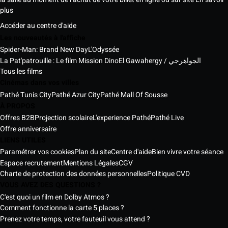
plus
Accéder au centre d'aide
Les nouveautés à l'affiche
Spider-Man: Brand New Day
L'Odyssée
La Pat'patrouille : Le film Mission Dino
El Gawahergy / الجواهرجي
Tous les films
Cinémas dans vos villes
Pathé Tunis City
Pathé Azur City
Pathé Mall Of Sousse
À PROPOS
Offres B2B
Projection scolaire
L'experience Pathé
Pathé Live
Offre anniversaire
LIENS UTILES
Paramétrer vos cookies
Plan du site
Centre d'aide
Bien vivre votre séance
Espace recrutement
Mentions Légales
CGV
Charte de protection des données personnelles
Politique CVD
VOUS AVEZ DES QUESTIONS ?
C'est quoi un film en Dolby Atmos ?
Comment fonctionne la carte 5 places ?
Prenez votre temps, votre fauteuil vous attend ?