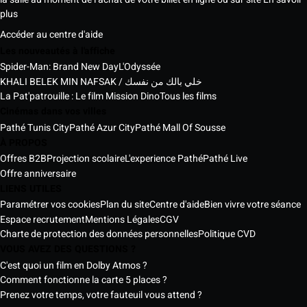
plus
Accéder au centre d'aide
Les nouveautés à l'affiche
Spider-Man: Brand New Day
L'Odyssée
KHALI BELEK MIN NAFSAK / خلي بالك من نفسك
La Pat'patrouille : Le film Mission Dino
Tous les films
Cinémas dans vos villes
Pathé Tunis City
Pathé Azur City
Pathé Mall Of Sousse
À PROPOS
Offres B2B
Projection scolaire
L'experience Pathé
Pathé Live
Offre anniversaire
LIENS UTILES
Paramétrer vos cookies
Plan du site
Centre d'aide
Bien vivre votre séance
Espace recrutement
Mentions Légales
CGV
Charte de protection des données personnelles
Politique CVD
VOUS AVEZ DES QUESTIONS ?
C'est quoi un film en Dolby Atmos ?
Comment fonctionne la carte 5 places ?
Prenez votre temps, votre fauteuil vous attend ?