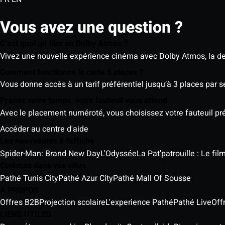
Vous avez une question ?
C’est quoi un film en Dolby Atmos ?
Vivez une nouvelle expérience cinéma avec Dolby Atmos, la der
Comment fonctionne la carte 5 places ?
Vous donne accès à un tarif préférentiel jusqu’à 3 places par 
Prenez votre temps, votre fauteuil vous attend
Avec le placement numéroté, vous choisissez votre fauteuil préf
Accéder au centre d'aide
Les nouveautés à l'affiche
Spider-Man: Brand New Day
L'Odyssée
La Pat'patrouille : Le fi
Cinémas dans vos villes
Pathé Tunis City
Pathé Azur City
Pathé Mall Of Sousse
À PROPOS
Offres B2B
Projection scolaire
L'experience Pathé
Pathé Live
Off
LIENS UTILES