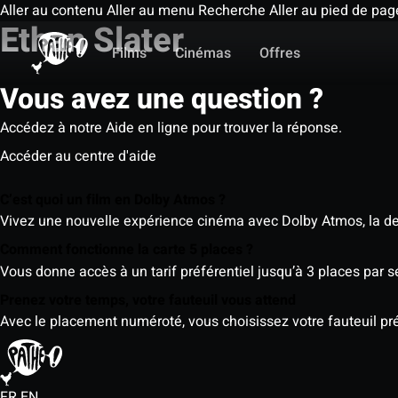
Aller au contenu
Aller au menu
Recherche
Aller au pied de pag
Ethan Slater
Films
Cinémas
Offres
Vous avez une question ?
Accédez à notre Aide en ligne pour trouver la réponse.
Accéder au centre d'aide
C’est quoi un film en Dolby Atmos ?
Vivez une nouvelle expérience cinéma avec Dolby Atmos, la der
Comment fonctionne la carte 5 places ?
Vous donne accès à un tarif préférentiel jusqu’à 3 places par 
Prenez votre temps, votre fauteuil vous attend
Avec le placement numéroté, vous choisissez votre fauteuil préf
FR
EN