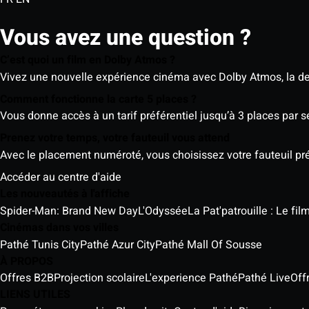
Vous avez une question ?
C’est quoi un film en Dolby Atmos ?
Vivez une nouvelle expérience cinéma avec Dolby Atmos, la der
Comment fonctionne la carte 5 places ?
Vous donne accès à un tarif préférentiel jusqu’à 3 places par 
Prenez votre temps, votre fauteuil vous attend
Avec le placement numéroté, vous choisissez votre fauteuil préf
Accéder au centre d'aide
Les nouveautés à l'affiche
Spider-Man: Brand New Day
L'Odyssée
La Pat'patrouille : Le fi
Cinémas dans vos villes
Pathé Tunis City
Pathé Azur City
Pathé Mall Of Sousse
À PROPOS
Offres B2B
Projection scolaire
L'experience Pathé
Pathé Live
Off
LIENS UTILES