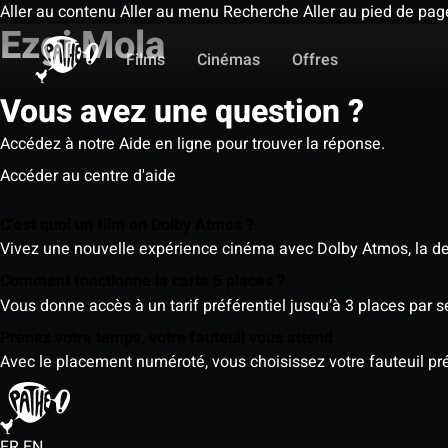
Aller au contenu
Aller au menu
Recherche
Aller au pied de pag
Ezgi Mola
Films
Cinémas
Offres
Vous avez une question ?
Accédez à notre Aide en ligne pour trouver la réponse.
Accéder au centre d'aide
C’est quoi un film en Dolby Atmos ?
Vivez une nouvelle expérience cinéma avec Dolby Atmos, la der
Comment fonctionne la carte 5 places ?
Vous donne accès à un tarif préférentiel jusqu’à 3 places par 
Prenez votre temps, votre fauteuil vous attend
Avec le placement numéroté, vous choisissez votre fauteuil préf
FR
EN