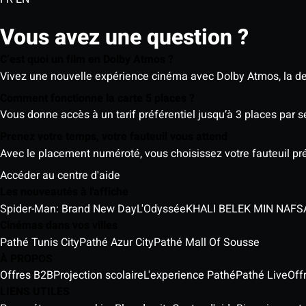
Vous avez une question ?
C’est quoi un film en Dolby Atmos ?
Vivez une nouvelle expérience cinéma avec Dolby Atmos, la der
Comment fonctionne la carte 5 places ?
Vous donne accès à un tarif préférentiel jusqu’à 3 places par 
Prenez votre temps, votre fauteuil vous attend
Avec le placement numéroté, vous choisissez votre fauteuil préf
Accéder au centre d'aide
Les nouveautés à l'affiche
Spider-Man: Brand New Day
L'Odyssée
Cinémas dans vos villes
Pathé Tunis City
Pathé Azur City
Pathé Mall Of Sousse
À PROPOS
Offres B2B
Projection scolaire
L'experience Pathé
Pathé Live
Off
LIENS UTILES