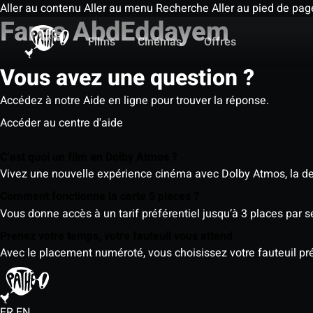
Aller au contenu
Aller au menu
Recherche
Aller au pied de pag
Fares AbdEddayem
Films
Cinémas
Offres
Vous avez une question ?
Accédez à notre Aide en ligne pour trouver la réponse.
Accéder au centre d'aide
C’est quoi un film en Dolby Atmos ?
Vivez une nouvelle expérience cinéma avec Dolby Atmos, la der
Comment fonctionne la carte 5 places ?
Vous donne accès à un tarif préférentiel jusqu’à 3 places par 
Prenez votre temps, votre fauteuil vous attend
Avec le placement numéroté, vous choisissez votre fauteuil préf
FR
EN