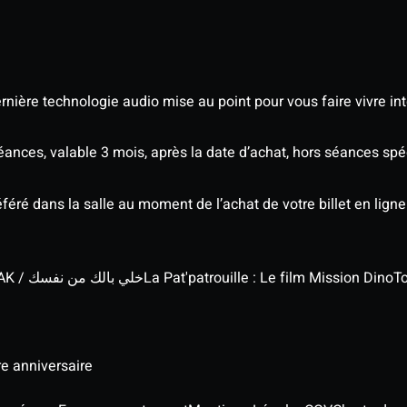
nière technologie audio mise au point pour vous faire vivre in
séances, valable 3 mois, après la date d’achat, hors séances s
éré dans la salle au moment de l’achat de votre billet en ligne
KHALI BELEK MIN NAFSAK / خلي بالك من نفسك
La Pat'patrouille : Le film Mission Dino
To
re anniversaire