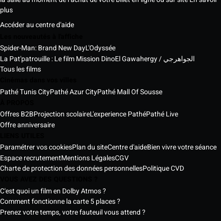
plus
Accéder au centre d'aide
Les nouveautés à l'affiche
Spider-Man: Brand New Day
L'Odyssée
La Pat'patrouille : Le film Mission Dino
El Gawahergy / الجواهرجي
Tous les films
Cinémas dans vos villes
Pathé Tunis City
Pathé Azur City
Pathé Mall Of Sousse
À PROPOS
Offres B2B
Projection scolaire
L'experience Pathé
Pathé Live
Offre anniversaire
LIENS UTILES
Paramétrer vos cookies
Plan du site
Centre d'aide
Bien vivre votre séance
Espace recrutement
Mentions Légales
CGV
Charte de protection des données personnelles
Politique CVD
VOUS AVEZ DES QUESTIONS ?
C'est quoi un film en Dolby Atmos ?
Comment fonctionne la carte 5 places ?
Prenez votre temps, votre fauteuil vous attend ?