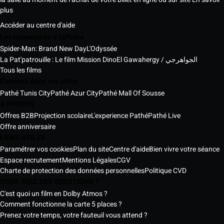
plus
Accéder au centre d'aide
Les nouveautés à l'affiche
Spider-Man: Brand New Day
L'Odyssée
La Pat'patrouille : Le film Mission Dino
El Gawahergy / الجواهرجي
Tous les films
Cinémas dans vos villes
Pathé Tunis City
Pathé Azur City
Pathé Mall Of Sousse
À PROPOS
Offres B2B
Projection scolaire
L'experience Pathé
Pathé Live
Offre anniversaire
LIENS UTILES
Paramétrer vos cookies
Plan du site
Centre d'aide
Bien vivre votre séance
Espace recrutement
Mentions Légales
CGV
Charte de protection des données personnelles
Politique CVD
VOUS AVEZ DES QUESTIONS ?
C'est quoi un film en Dolby Atmos ?
Comment fonctionne la carte 5 places ?
Prenez votre temps, votre fauteuil vous attend ?